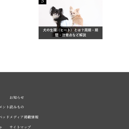
5
犬の生理（ヒート）とは？周期・期
間・注意点など解説
お知らせ
リメント
読みもの
・ベッド
メディア掲載情報
ゃ
サイトマップ