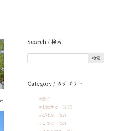
Search / 検索
検索
Category / カテゴリー
#全て
な
#お出かけ (137)
#ごはん (58)
#しつけ (10)