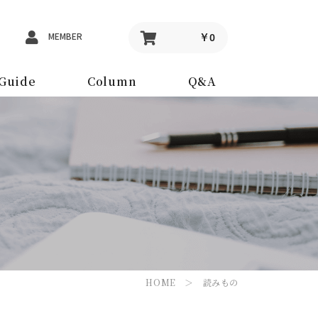
MEMBER
￥0
Guide
Column
Q&A
HOME
＞ 読みもの