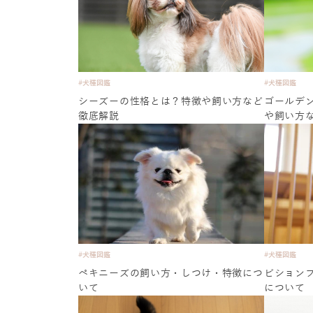
#犬種図鑑
#犬種図鑑
シーズーの性格とは？特徴や飼い方など
ゴールデ
徹底解説
や飼い方
#犬種図鑑
#犬種図鑑
ペキニーズの飼い方・しつけ・特徴につ
ビション
いて
について