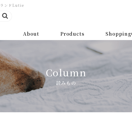
ンドLutie
About
Products
Shopping
Column
読みもの