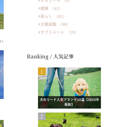
#メモリアル (8)
#健康 (42)
#暮らし (61)
#犬種図鑑 (60)
#サプリメント (19)
い
Ranking / 人気記事
1
犬のリード人気ブランド10選【2024年
最新】
2