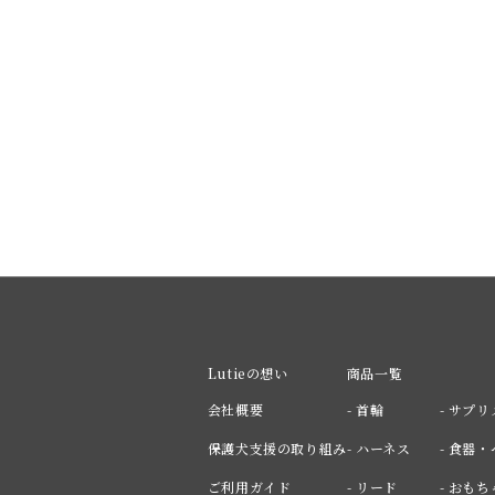
Lutieの想い
商品一覧
会社概要
- 首輪
- サプ
保護犬支援の取り組み
- ハーネス
- 食器
ご利用ガイド
- リード
- おもち