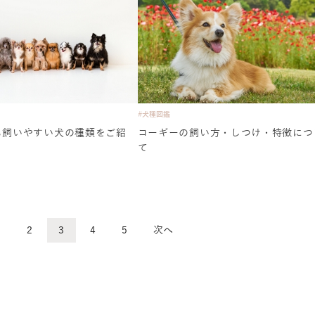
#犬種図鑑
も飼いやすい犬の種類をご紹
コーギーの飼い方・しつけ・特徴につ
て
1
2
3
4
5
次へ