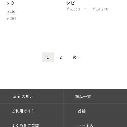
ック
シピ
￥6,358 ～ ￥14,740
Sale
￥364
1
2
次へ
Lutieの想い
商品一覧
ご利用ガイド
- 首輪
よくあるご質問
- ハーネス