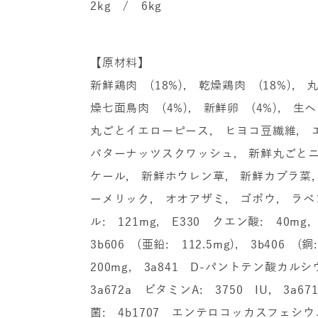
2kg / 6kg
【原材料】
新鮮鶏肉 (18%), 乾燥鶏肉 (18%),
燥七面鳥肉 (4%), 新鮮卵 (4%), 生
丸ごとイエローピース, ヒヨコ豆繊維, エ
バターナッツスクワッシュ, 新鮮丸ごとニ
ケール, 新鮮ホウレン草, 新鮮カブラ菜
ーメリック, オオアザミ, ゴボウ, ラベ
ル: 121mg, E330 クエン酸: 40m
3b606 (亜鉛: 112.5mg), 3b406 
200mg, 3a841 D-パントテン酸カルシウム
3a672a ビタミンA: 3750 IU, 3a6
菌: 4b1707 エンテロコッカスフェシウム菌D