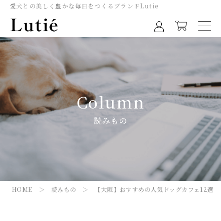
愛犬との美しく豊かな毎日をつくるブランドLutie
Column
読みもの
HOME
＞
読みもの
＞ 【大阪】おすすめの人気ドッグカフェ12選