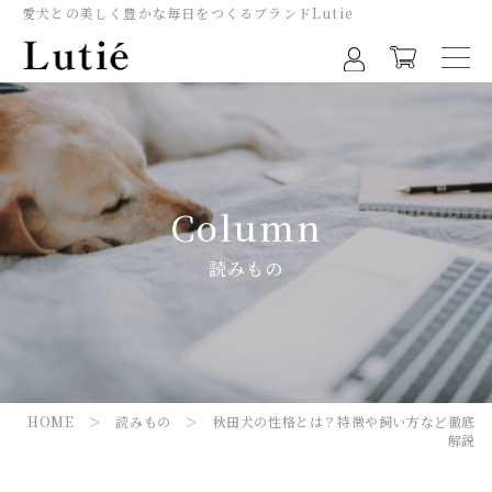
愛犬との美しく豊かな毎日をつくるブランドLutie
Column
読みもの
HOME
＞
読みもの
＞ 秋田犬の性格とは？特徴や飼い方など徹底
解説