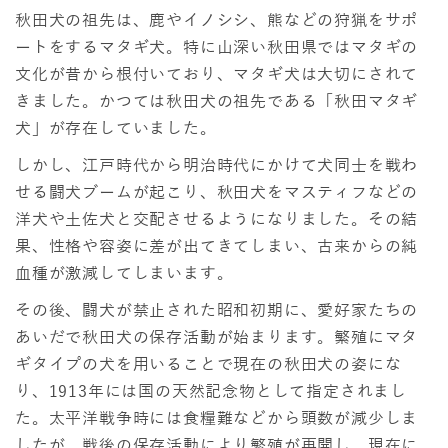
秋田犬の祖先は、鹿やイノシシ、熊などの狩猟をサポ
ートをするマタギ犬。特に山深い秋田県ではマタギの
文化が昔から根付いており、マタギ犬は大切にされて
きました。かつては秋田犬の祖先である「秋田マタギ
犬」が存在していました。
しかし、江戸時代から明治時代にかけて犬同士を戦わ
せる闘犬ブームが起こり、秋田犬をマスティフなどの
洋犬や土佐犬と交配させるようになりました。その結
果、性格や容姿に差が出てきてしまい、古来からの純
血種が激減してしまいます。
その後、闘犬が禁止された昭和初期に、愛好家たちの
あいだで秋田犬の保存活動が始まります。繁殖にマタ
ギタイプの犬を用いることで現在の秋田犬の姿にな
り、1913年には国の天然記念物として指定されまし
た。太平洋戦争時には食糧難などから頭数が減少しま
したが、戦後の保存活動により繁殖が再開し、現在に