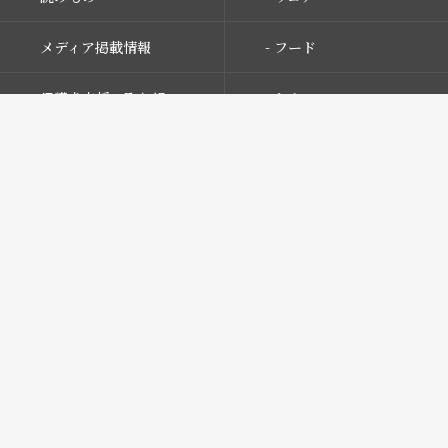
メディア掲載情報
- フード
保護犬支援の取り組み
- おやつ
お問い合わせ
- サプリメント
プライバシーポリシー
- 食器・ベッド
特定商取引法に
- おもちゃ
基づく表記
サイトマップ
- メモリアル
- その他
- SALE