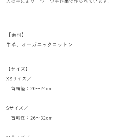
人の手により一つ一つ手作業で作られています。
【素材】
牛革、オーガニックコットン
【サイズ】
XSサイズ／
首輪径：20〜24cm
Sサイズ／
首輪径：26〜32cm