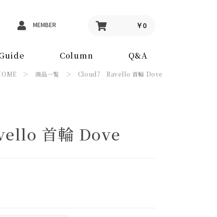
MEMBER
￥0
Guide
Column
Q&A
HOME
＞
商品一覧
＞ Cloud7 Ravello 首輪 Dove
ello 首輪 Dove