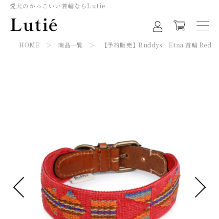
愛犬のかっこいい首輪ならLutie
HOME
＞
商品一覧
＞ 【予約販売】Buddys Etna 首輪 Red